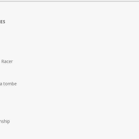
TES
 Racer
la tombe
ship