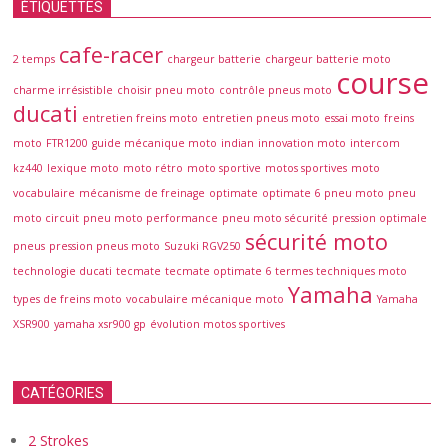
ÉTIQUETTES
cafe-racer
2 temps
chargeur batterie
chargeur batterie moto
course
charme irrésistible
choisir pneu moto
contrôle pneus moto
ducati
entretien freins moto
entretien pneus moto
essai moto
freins
moto
FTR1200
guide mécanique moto
indian
innovation moto
intercom
kz440
lexique moto
moto rétro
moto sportive
motos sportives
moto
vocabulaire
mécanisme de freinage
optimate
optimate 6
pneu moto
pneu
moto circuit
pneu moto performance
pneu moto sécurité
pression optimale
sécurité moto
pneus
pression pneus moto
Suzuki RGV250
technologie ducati
tecmate
tecmate optimate 6
termes techniques moto
Yamaha
types de freins moto
vocabulaire mécanique moto
Yamaha
XSR900
yamaha xsr900 gp
évolution motos sportives
CATÉGORIES
2 Strokes