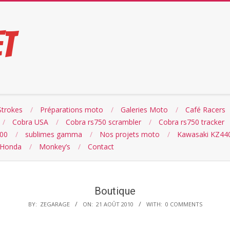
ET
Strokes
Préparations moto
Galeries Moto
Café Racers
Cobra USA
Cobra rs750 scrambler
Cobra rs750 tracker
500
sublimes gamma
Nos projets moto
Kawasaki KZ44
 Honda
Monkey’s
Contact
Boutique
BY:
ZEGARAGE
ON:
21 AOÛT 2010
WITH:
0 COMMENTS