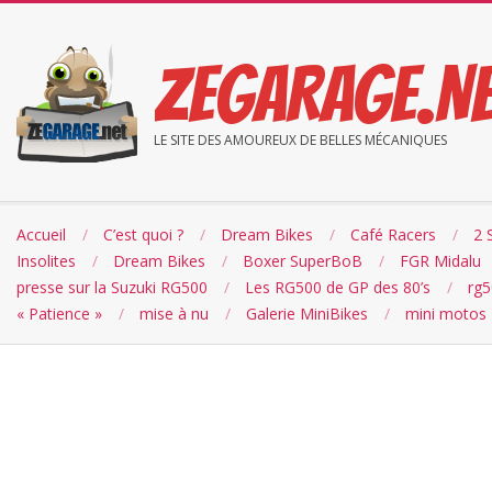
Skip
to
ZEGARAGE.N
content
LE SITE DES AMOUREUX DE BELLES MÉCANIQUES
Accueil
C’est quoi ?
Dream Bikes
Café Racers
2 
Insolites
Dream Bikes
Boxer SuperBoB
FGR Midalu
presse sur la Suzuki RG500
Les RG500 de GP des 80’s
rg
« Patience »
mise à nu
Galerie MiniBikes
mini motos