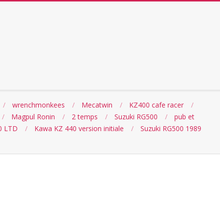
wrenchmonkees
Mecatwin
KZ400 cafe racer
Magpul Ronin
2 temps
Suzuki RG500
pub et
0 LTD
Kawa KZ 440 version initiale
Suzuki RG500 1989