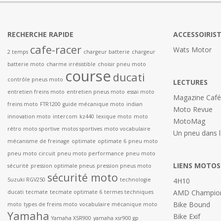
RECHERCHE RAPIDE
ACCESSOIRIS
cafe-racer
Wats Motor
2 temps
chargeur batterie
chargeur
batterie moto
charme irrésistible
choisir pneu moto
course
ducati
contrôle pneus moto
LECTURES
entretien freins moto
entretien pneus moto
essai moto
Magazine Café
freins moto
FTR1200
guide mécanique moto
indian
Moto Revue
innovation moto
intercom
kz440
lexique moto
moto
MotoMag
rétro
moto sportive
motos sportives
moto vocabulaire
Un pneu dans 
mécanisme de freinage
optimate
optimate 6
pneu moto
pneu moto circuit
pneu moto performance
pneu moto
LIENS MOTOS
sécurité
pression optimale pneus
pression pneus moto
sécurité moto
Suzuki RGV250
technologie
4H10
AMD Champion
ducati
tecmate
tecmate optimate 6
termes techniques
Bike Bound
moto
types de freins moto
vocabulaire mécanique moto
Yamaha
Bike Exif
Yamaha XSR900
yamaha xsr900 gp