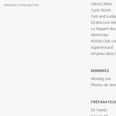
Classic Bikes
évolution motos sportives
Cycle World
Fast and Lucky
KZ400.com We
Le Repaire de
MotoFolio
RG500 Club De
Supermotard
Un pneu dans 
MINIBIKES
Monkey run
Photos de Mon
PRÉPARATEU
Ed Turner