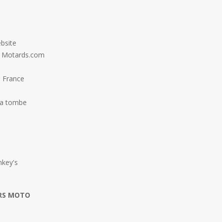
bsite
s Motards.com
 France
la tombe
key's
RS MOTO