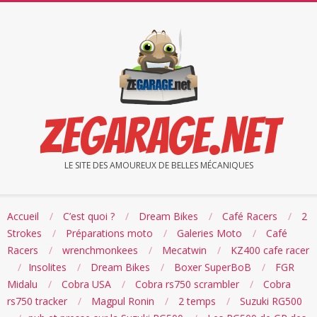
Skip
to
content
ZEGARAGE.NET
LE SITE DES AMOUREUX DE BELLES MÉCANIQUES
Accueil
C’est quoi ?
Dream Bikes
Café Racers
2
Strokes
Préparations moto
Galeries Moto
Café
Racers
wrenchmonkees
Mecatwin
KZ400 cafe racer
Insolites
Dream Bikes
Boxer SuperBoB
FGR
Midalu
Cobra USA
Cobra rs750 scrambler
Cobra
rs750 tracker
Magpul Ronin
2 temps
Suzuki RG500