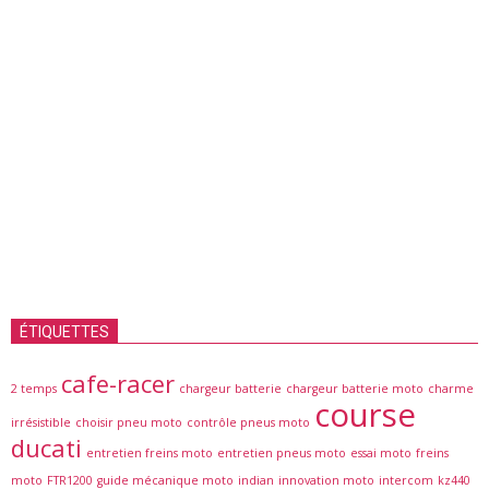
ÉTIQUETTES
cafe-racer
2 temps
chargeur batterie
chargeur batterie moto
charme
course
irrésistible
choisir pneu moto
contrôle pneus moto
ducati
entretien freins moto
entretien pneus moto
essai moto
freins
moto
FTR1200
guide mécanique moto
indian
innovation moto
intercom
kz440