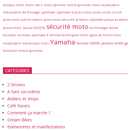
lexique moto
moto rétro
moto sportive
motos sportives
moto vocabulaire
mécanisme de freinage
optimate
optimate 6
pneu moto
pneu moto circuit
pneu moto performance
pneu moto sécurité
pression optimale pneus
pression
sécurité moto
pneus moto
Suzuki RGV250
technologie ducati
tecmate
tecmate optimate 6
termes techniques moto
types de freins moto
Yamaha
vocabulaire mécanique moto
Yamaha XSR900
yamaha xsr900 gp
évolution motos sportives
CATÉGORIES
2 Strokes
A faire soi-même
Ateliers et shops
Café Racers
Comment ça marche ?
Dream Bikes
Evènements et manifestations