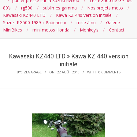
pub et presse sur la Suzuki RG500
Les RG500 de GP des
80’s
rg500
sublimes gamma
Nos projets moto
Kawasaki KZ440 LTD
Kawa KZ 440 version initiale
Suzuki RG500 1989 « Patience »
mise à nu
Galerie
MiniBikes
mini motos Honda
Monkey’s
Contact
Kawasaki KZ440 LTD »
Kawa KZ 440 version
initiale
BY:
ZEGARAGE
ON:
22 AOÛT 2010
WITH:
0 COMMENTS