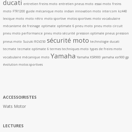
ducati
entretien freins moto
entretien pneus moto
essai moto
freins
moto
FTR1200
guide mécanique moto
indian
innovation moto
intercom
kz440
lexique moto
moto rétro
moto sportive
motos sportives
moto vocabulaire
mécanisme de freinage
optimate
optimate 6
pneu moto
pneu moto circuit
pneu moto performance
pneu moto sécurité
pression optimale pneus
pression
sécurité moto
pneus moto
Suzuki RGV250
technologie ducati
tecmate
tecmate optimate 6
termes techniques moto
types de freins moto
Yamaha
vocabulaire mécanique moto
Yamaha XSR900
yamaha xsr900 gp
évolution motos sportives
ACCESSOIRISTES
Wats Motor
LECTURES