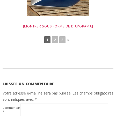
[MONTRER SOUS FORME DE DIAPORAMA]
1
2
3
►
2010-
08-
22
LAISSER UN COMMENTAIRE
Votre adresse e-mail ne sera pas publiée.
Les champs obligatoires
sont indiqués avec
*
Commentaire
*