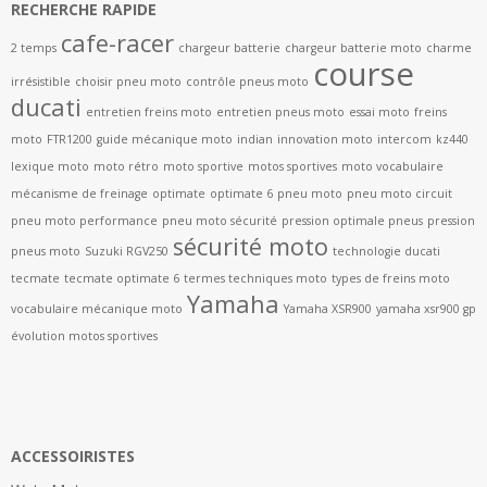
RECHERCHE RAPIDE
cafe-racer
2 temps
chargeur batterie
chargeur batterie moto
charme
course
irrésistible
choisir pneu moto
contrôle pneus moto
ducati
entretien freins moto
entretien pneus moto
essai moto
freins
moto
FTR1200
guide mécanique moto
indian
innovation moto
intercom
kz440
lexique moto
moto rétro
moto sportive
motos sportives
moto vocabulaire
mécanisme de freinage
optimate
optimate 6
pneu moto
pneu moto circuit
pneu moto performance
pneu moto sécurité
pression optimale pneus
pression
sécurité moto
pneus moto
Suzuki RGV250
technologie ducati
tecmate
tecmate optimate 6
termes techniques moto
types de freins moto
Yamaha
vocabulaire mécanique moto
Yamaha XSR900
yamaha xsr900 gp
évolution motos sportives
ACCESSOIRISTES