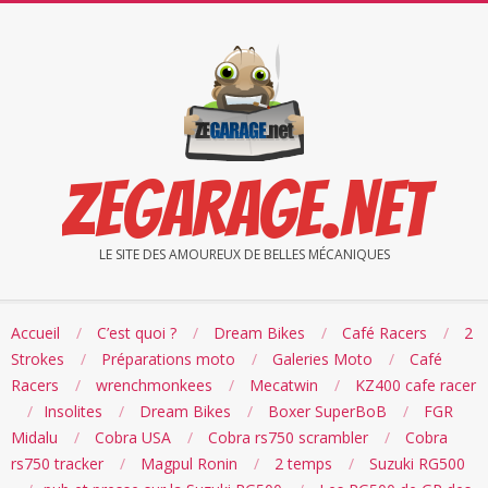
Skip
to
content
ZEGARAGE.NET
LE SITE DES AMOUREUX DE BELLES MÉCANIQUES
Accueil
C’est quoi ?
Dream Bikes
Café Racers
2
Strokes
Préparations moto
Galeries Moto
Café
Racers
wrenchmonkees
Mecatwin
KZ400 cafe racer
Insolites
Dream Bikes
Boxer SuperBoB
FGR
Midalu
Cobra USA
Cobra rs750 scrambler
Cobra
rs750 tracker
Magpul Ronin
2 temps
Suzuki RG500