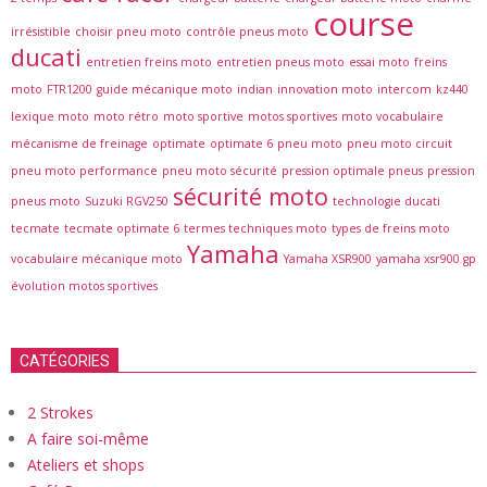
course
irrésistible
choisir pneu moto
contrôle pneus moto
ducati
entretien freins moto
entretien pneus moto
essai moto
freins
moto
FTR1200
guide mécanique moto
indian
innovation moto
intercom
kz440
lexique moto
moto rétro
moto sportive
motos sportives
moto vocabulaire
mécanisme de freinage
optimate
optimate 6
pneu moto
pneu moto circuit
pneu moto performance
pneu moto sécurité
pression optimale pneus
pression
sécurité moto
pneus moto
Suzuki RGV250
technologie ducati
tecmate
tecmate optimate 6
termes techniques moto
types de freins moto
Yamaha
vocabulaire mécanique moto
Yamaha XSR900
yamaha xsr900 gp
évolution motos sportives
CATÉGORIES
2 Strokes
A faire soi-même
Ateliers et shops