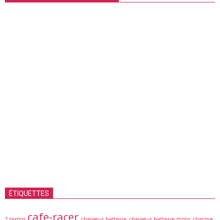
ÉTIQUETTES
cafe-racer
2 temps
chargeur batterie
chargeur batterie moto
charme