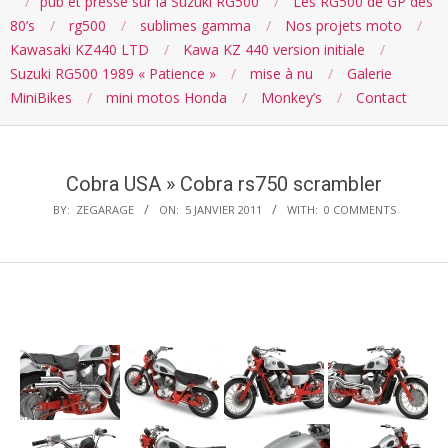
pub et presse sur la Suzuki RG500
Les RG500 de GP des
80’s
rg500
sublimes gamma
Nos projets moto
Kawasaki KZ440 LTD
Kawa KZ 440 version initiale
Suzuki RG500 1989 « Patience »
mise à nu
Galerie
MiniBikes
mini motos Honda
Monkey’s
Contact
Cobra USA »
Cobra rs750 scrambler
BY:
ZEGARAGE
ON:
5 JANVIER 2011
WITH:
0 COMMENTS